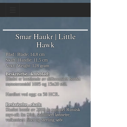
Smar Haukr | Little
Hawk
Blad | Blade: 14,8 cm
Skaft | Handle: 11,5 cm
Vekt | Weight: 128 gram
Beskrivelse - knivblad:
Bladet er bestående av differensielt herdet
mønstersmidd 1095 og 15n20 stål.
Hardhet ved egg: ca 58 HCR.
Beskrivelse - skaft:
Skaftet består av 2800 år gammel Russisk
myr-eik fra Sibir, stabilisert lønnetre,
vulkanisert fiber og sterling sølv.