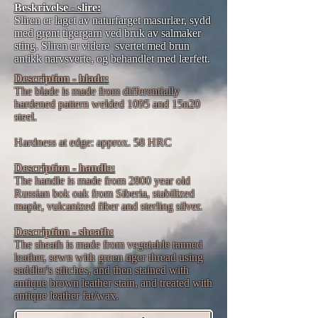
Beskrivelse - slire:
Sliren er laget av naturfarget masurlær, sydd
med grønt tigergarn ved bruk av salmaker
sting. Sliren er videre svertet med brun
antikk narvsverte, og behandlet med lærfett.
Description - blade:
The blade is made from differentially
hardened pattern welded 1095 and 15n20
steel.
Hardness at edge: approx. 58 HRC
Description - handle:
The handle is made from 2800 year old
Russian bok oak from Siberia, stabilized
maple, vulcanized fiber and sterling silver.
Description - sheath:
The sheath is made from vegetable tanned
leather, sewn with green tiger thread using
saddler's stitches, and then stained with
antique brown leather stain, and treated with
antique leather fat/wax.